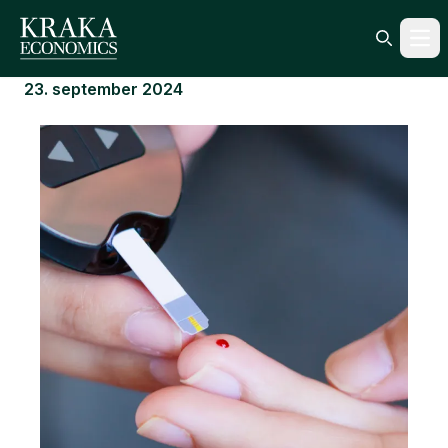
Ope
Search ic
23. september 2024