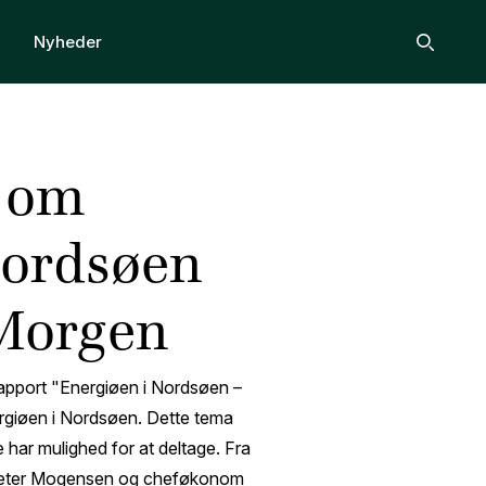
Nyheder
Search i
 om
Nordsøen
Morgen
pport "Energiøen i Nordsøen –
ergiøen i Nordsøen. Dette tema
 har mulighed for at deltage. Fra
 Peter Mogensen og cheføkonom