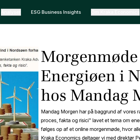
Analyser
ESG Business Insights
Om Kraka Economics
Morgenmøde
Energiøen i 
hos Mandag 
Mandag Morgen har på baggrund af vores ra
proces, fakta og risici" lavet et tema om en
følges op af et online morgenmøde, hvor alle
Kraka Economics deltager vi med direktør