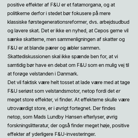
positive effekter af F&U er et fatamorgana, og at
politikerne derfor i stedet bør fokusere på mere
klassiske førstegenerationsreformer, dvs. arbejdsudbud
og lavere skat. Det er ikke en nyhed, at Cepos gerne vil
sænke skatterne, men sammenligningen af skatter og
F&U er at blande pærer og æbler sammen.
Skattediskussionen skal ikke spænde ben for, at vi
samtidig bør have en debat om F&U som en mulig vej til
at forøge velstanden i Danmark.
Det vil faktisk være helt tosset at lade være med at tage
F&U seriøst som velstandsmotor, netop fordi det
er
meget store effekter, vi finder. At effekterne skulle være
utroværdigt store, er i øvrigt fortegnet. Der findes
netop, som Mads Lundby Hansen efterlyser, øvrig
forskningslitteratur, der også finder meget høje, positive
effekter af yderligere F&U-investeringer.